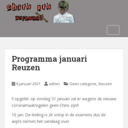
S
k
i
p
t
TOGGLE
o
m
a
i
Programma januari
n
Reuzen
c
o
n
,
8 januari 2021
admin
Geen categorie
Reuzen
t
e
!! opgelet: op zondag 31 januari zal er wegens de nieuwe
n
coronamaatregelen geen Chiro zijn!!
t
10 jan: De leiding is zit volop in de examens dus de
aspi’s nemen het vandaag over.