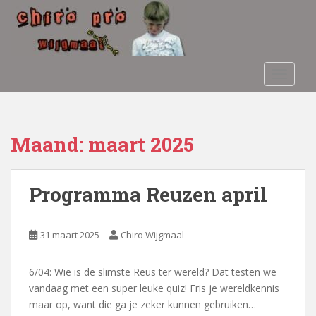
S
k
i
p
t
TOGGLE
o
m
a
i
Maand:
maart 2025
n
c
o
Programma Reuzen april
n
t
e
31 maart 2025
Chiro Wijgmaal
n
t
6/04: Wie is de slimste Reus ter wereld? Dat testen we
vandaag met een super leuke quiz! Fris je wereldkennis
maar op, want die ga je zeker kunnen gebruiken…