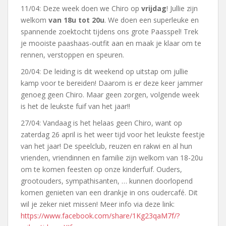
11/04: Deze week doen we Chiro op
vrijdag
! Jullie zijn
welkom
van 18u tot 20u
. We doen een superleuke en
spannende zoektocht tijdens ons grote Paasspel! Trek
je mooiste paashaas-outfit aan en maak je klaar om te
rennen, verstoppen en speuren.
20/04: De leiding is dit weekend op uitstap om jullie
kamp voor te bereiden! Daarom is er deze keer jammer
genoeg geen Chiro. Maar geen zorgen, volgende week
is het de leukste fuif van het jaar!!
27/04: Vandaag is het helaas geen Chiro, want op
zaterdag 26 april is het weer tijd voor het leukste feestje
van het jaar! De speelclub, reuzen en rakwi en al hun
vrienden, vriendinnen en familie zijn welkom van 18-20u
om te komen feesten op onze kinderfuif. Ouders,
grootouders, sympathisanten, … kunnen doorlopend
komen genieten van een drankje in ons oudercafé. Dit
wil je zeker niet missen! Meer info via deze link:
https://www.facebook.com/share/1Kg23qaM7f/?