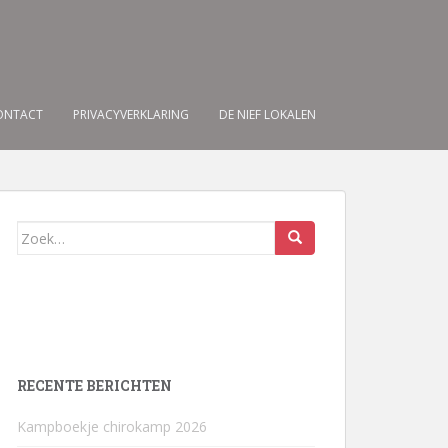
ONTACT
PRIVACYVERKLARING
DE NIEF LOKALEN
Zoek
naar:
RECENTE BERICHTEN
Kampboekje chirokamp 2026