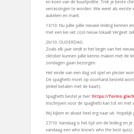
en koen van de buurtpolitie. Trek je beste chi
verrassingen te worden. Wie weet als eerste wie
aukelien en marit.
13/10: Nu jullie jullie nieuwe leiding kennen en
met een kei vet cool nieuw lokaal! Vergeet z
20/10: OUDERDAG
Zoals elk jaar vindt in het begin van het nie
oktober kunnen jullie kennis maken met de leidi
zondagen gaan bezorgen.
Het einde van een dag vol spel en plezier wor
De spaghetti moet op voorhand besteld word
(enkel betalen met de kaart).
Spaghetti bestel je hier:
https://forms.gle
Inschrijven voor de spaghetti kan tot en me
Wij kijken er alvast heel erg naar uit. Hopelijk 
27/10: Vandaag is het tijd om de leiding en 
vandaag een who know’s who the best quizz.