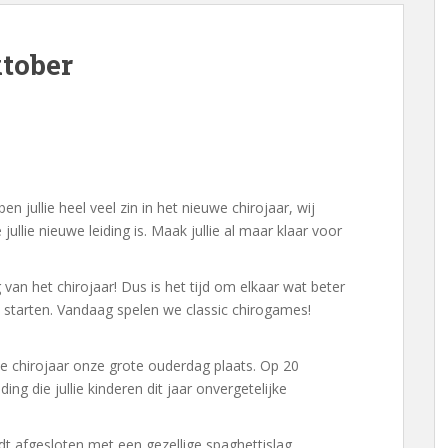
tober
 jullie heel veel zin in het nieuwe chirojaar, wij
jullie nieuwe leiding is. Maak jullie al maar klaar voor
van het chirojaar! Dus is het tijd om elkaar wat beter
te starten. Vandaag spelen we classic chirogames!
uwe chirojaar onze grote ouderdag plaats. Op 20
ng die jullie kinderen dit jaar onvergetelijke
dt afgesloten met een gezellige spaghettislag.