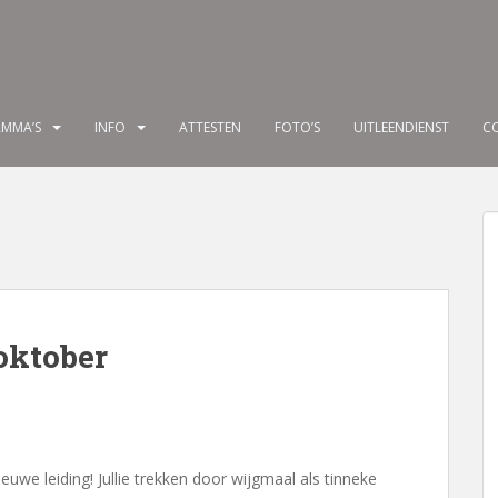
MMA’S
INFO
ATTESTEN
FOTO’S
UITLEENDIENST
C
oktober
ieuwe leiding! Jullie trekken door wijgmaal als tinneke