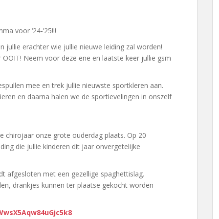
amma voor ‘24-’25!!!
jullie erachter wie jullie nieuwe leiding zal worden!
ar OOIT! Neem voor deze ene en laatste keer jullie gsm
pullen mee en trek jullie nieuwste sportkleren aan.
ieren en daarna halen we de sportievelingen in onszelf
uwe chirojaar onze grote ouderdag plaats. Op 20
ng die jullie kinderen dit jaar onvergetelijke
dt afgesloten met een gezellige spaghettislag.
en, drankjes kunnen ter plaatse gekocht worden
/WwsX5Aqw84uGjc5k8