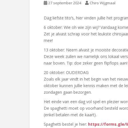
27 september 2024
Chiro Wijgmaal
Dag liefste tito’s, hier vinden jullie het progr
6 oktober: Wie oh wie zijn wij? Vandaag komen 
Zet je alvast schrap voor het leukste chiroja
mee!
13 oktober: Neem alvast je mooiste decoraties
Deze week zullen we namelijk ons lokaal vers
naar boven. Tip: doe zeker geen flipflops aan!
20 oktober: OUDERDAG
Zoals elk jaar vindt in het begin van het nie
oktober kunnen jullie kennis maken met de leidi
zondagen gaan bezorgen.
Het einde van een dag vol spel en plezier wor
De spaghetti moet op voorhand besteld word
(enkel betalen met de kaart).
Spaghetti bestel je hier:
https://forms.gle