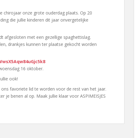
uwe chirojaar onze grote ouderdag plaats. Op 20
ng die jullie kinderen dit jaar onvergetelijke
dt afgesloten met een gezellige spaghettislag.
en, drankjes kunnen ter plaatse gekocht worden
/WwsX5Aqw84uGjc5k8
t woensdag 16 oktober.
jullie ook!
 ons favoriete lid te worden voor de rest van het jaar.
er je benen al op. Maak jullie klaar voor ASPIMEISJES