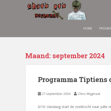
S
k
i
p
t
HOME
PROGRA
o
m
a
i
Maand:
september 2024
n
c
o
n
t
Programma Tiptiens 
e
n
t
27 september 2024
Chiro Wijgmaal
6/10: Vandaag start de zoektocht naar jullie n