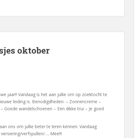
jes oktober
euwe jaar!! Vandaag is het aan jullie om op zoektocht te
 nieuwe leiding is. Benodigdheden: – Zonnencreme –
 – Goede wandelschoenen – Een dikke trui – Je goed
t aan ons om jullie beter te leren kennen. Vandaag
versiering/verfspullen/…. Mee!!!