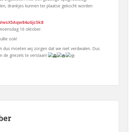
en, drankjes kunnen ter plaatse gekocht worden
/WwsX5Aqw84uGjc5k8
t woensdag 16 oktober.
jullie ook!
len dus moeten wij zorgen dat we niet verdwalen. Dus
m de griezels te verslaan!
ber