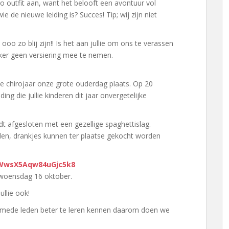
ro outfit aan, want het belooft een avontuur vol
 de nieuwe leiding is? Succes! Tip; wij zijn niet
 ooo zo blij zijn!! Is het aan jullie om ons te verassen
eker geen versiering mee te nemen.
uwe chirojaar onze grote ouderdag plaats. Op 20
ng die jullie kinderen dit jaar onvergetelijke
dt afgesloten met een gezellige spaghettislag.
en, drankjes kunnen ter plaatse gekocht worden
/WwsX5Aqw84uGjc5k8
t woensdag 16 oktober.
jullie ook!
je mede leden beter te leren kennen daarom doen we