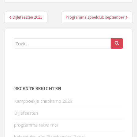
Bericht
Dijlefeesten 2025
Programma speelclub september
navigatie
Zoek
naar:
RECENTE BERICHTEN
Kampboekje chirokamp 2026
Dijlefeesten
programma rakwi mei
belangrijke info: Planckendael 3 mei