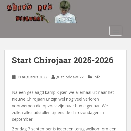
S
k
i
p
t
TOGGLE
o
m
a
i
Start Chirojaar 2025-2026
n
c
o
30 augustus 2022
gust loddewijkx
Info
n
t
Na een geslaagd kamp kijken we allemaal uit naar het
e
nieuwe Chirojaar! Er zijn wel nog veel verloren
n
voorwerpen die opzoek zijn naar hun eigenaar. We
t
zullen alles uitstallen tijdens de chirozondagen in
september.
Zondag 7 september is iedereen terug welkom om een