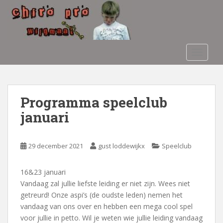
S
k
i
p
t
TOGGLE
o
m
a
i
Programma speelclub
n
januari
c
o
n
29 december 2021
gust loddewijkx
Speelclub
t
e
16&23 januari
n
Vandaag zal jullie liefste leiding er niet zijn. Wees niet
t
getreurd! Onze aspi’s (de oudste leden) nemen het
vandaag van ons over en hebben een mega cool spel
voor jullie in petto. Wil je weten wie jullie leiding vandaag