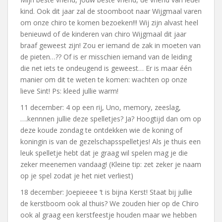
kind. Ook dit jaar zal de stoomboot naar Wijgmaal varen
om onze chiro te komen bezoeken!!! Wij zijn alvast heel
benieuwd of de kinderen van chiro Wijgmaal dit jaar
braaf geweest zijn! Zou er iemand de zak in moeten van
de pieten…?? Of is er misschien iemand van de leiding
die net iets te ondeugend is geweest… Er is maar één
manier om dit te weten te komen: wachten op onze
lieve Sint! Ps: kleed jullie warm!
11 december: 4 op een rij, Uno, memory, zeeslag,
….kennnen jullie deze spelletjes? Ja? Hoogtijd dan om op
deze koude zondag te ontdekken wie de koning of
koningin is van de gezelschapsspelletjes! Als je thuis een
leuk spelletje hebt dat je graag wil spelen mag je die
zeker meenemen vandaag! (Kleine tip: zet zeker je naam
op je spel zodat je het niet verliest)
18 december: Joepieeee ‘t is bijna Kerst! Staat bij jullie
de kerstboom ook al thuis? We zouden hier op de Chiro
ook al graag een kerstfeestje houden maar we hebben