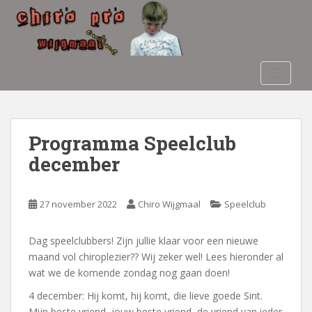
S
k
i
p
t
TOGGLE
o
m
a
i
Programma Speelclub
n
december
c
o
n
27 november 2022
Chiro Wijgmaal
Speelclub
t
e
Dag speelclubbers! Zijn jullie klaar voor een nieuwe
n
maand vol chiroplezier?? Wij zeker wel! Lees hieronder al
t
wat we de komende zondag nog gaan doen!
4 december: Hij komt, hij komt, die lieve goede Sint.
Mijn beste vriend, jouw beste vriend, de vriend van ieder