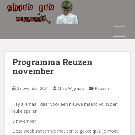
S
k
i
p
t
TOGGLE
o
m
a
i
Programma Reuzen
n
november
c
o
n
3 november 2024
Chiro Wijgmaal
Reuzen
t
e
Hey allemaal, klaar voor een nieuwe maand vol super
n
leuke spellen?
t
3 november
Deze week starten we met een te gekke quiz! Je moet