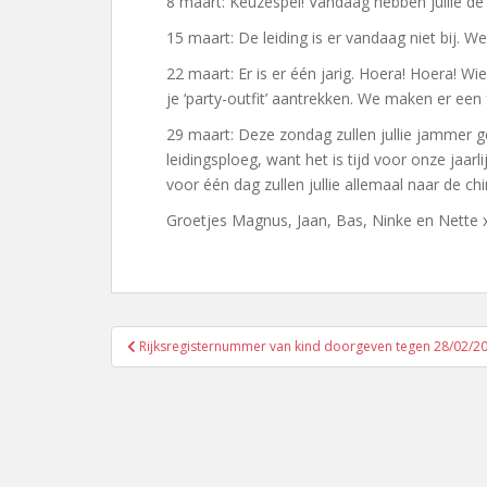
8 maart: Keuzespel! Vandaag hebben jullie de 
15 maart: De leiding is er vandaag niet bij. W
22 maart: Er is er één jarig. Hoera! Hoera! Wi
je ‘party-outfit’ aantrekken. We maken er ee
29 maart: Deze zondag zullen jullie jammer ge
leidingsploeg, want het is tijd voor onze jaarl
voor één dag zullen jullie allemaal naar de 
Groetjes Magnus, Jaan, Bas, Ninke en Nette 
Bericht
Rijksregisternummer van kind doorgeven tegen 28/02/2
navigatie