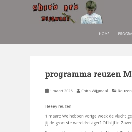
S
k
i
p
t
HOME
PROGRA
o
m
a
i
n
c
programma reuzen M
o
n
1 maart 2026
Chiro Wijgmaal
Reuzen
t
e
n
Heeey reuzen
t
1 maart: We hebben vorige week de vlucht g
jij de grootste wereldreiziger? Of blijf in Za