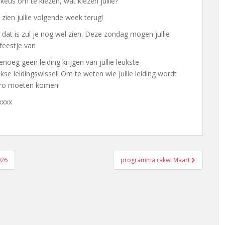
keus om te kiezen, wat kiezen jullie?
e zien jullie volgende week terug!
e dat is zul je nog wel zien. Deze zondag mogen jullie
n feestje van
noeg geen leiding krijgen van jullie leukste
ijkse leidingswissel! Om te weten wie jullie leiding wordt
chiro moeten komen!
xxxx
026
programma rakwi Maart