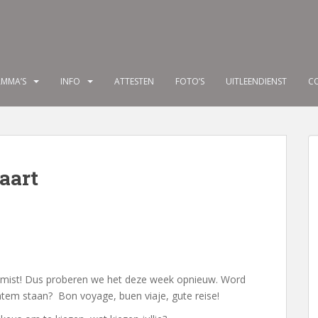
MMA’S
INFO
ATTESTEN
FOTO’S
UITLEENDIENST
C
aart
emist! Dus proberen we het deze week opnieuw. Word
ventem staan? Bon voyage, buen viaje, gute reise!