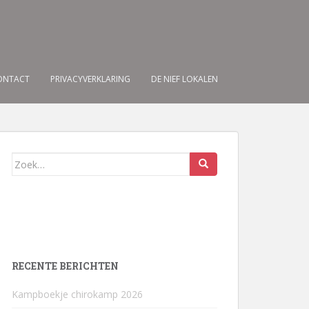
ONTACT
PRIVACYVERKLARING
DE NIEF LOKALEN
Zoek
naar:
RECENTE BERICHTEN
Kampboekje chirokamp 2026