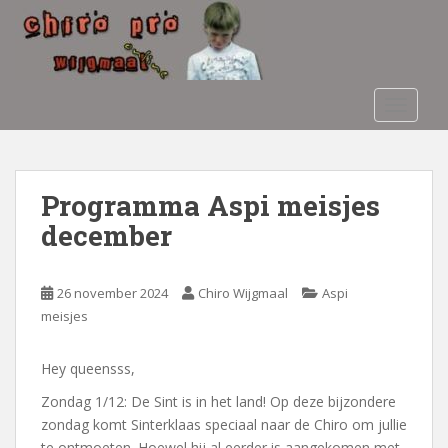
S
k
i
p
t
TOGGLE
o
m
a
i
Programma Aspi meisjes
n
december
c
o
n
26 november 2024
Chiro Wijgmaal
Aspi
t
meisjes
e
n
Hey queensss,
t
Zondag 1/12: De Sint is in het land! Op deze bijzondere
zondag komt Sinterklaas speciaal naar de Chiro om jullie
te ontmoeten. Hoewel hij al eerder is aangekomen met