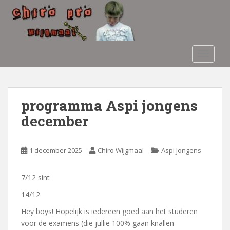
S
k
i
p
t
TOGGLE
o
m
a
i
programma Aspi jongens
n
december
c
o
n
1 december 2025
Chiro Wijgmaal
Aspi Jongens
t
e
7/12 sint
n
t
14/12
Hey boys! Hopelijk is iedereen goed aan het studeren
voor de examens (die jullie 100% gaan knallen